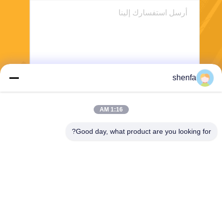
shenfa
ارسل
1:16 AM
Good day, what product are you looking for?
Shen Fa Eng. Co., Ltd. (Guangzhou)
shenfa@shenfa.co
86-20-6628-6219