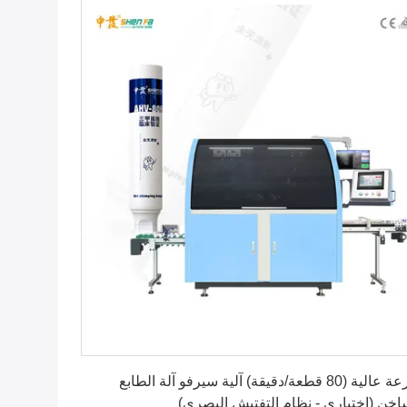
احصل على أفضل سعر
سرعة عالية (80 قطعة/دقيقة) آلية سيرفو آلة الطابع
اخن (اختياري - نظام التفتيش البصري)