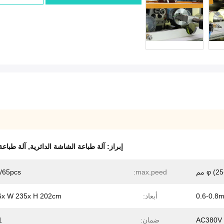
إبراز:
آلة طباعة الشاشة الدائرية
,
آلة طباعة
φ) مم
max.peed:
65pcs/دقيقة
0.6-0.8
أبعاد:
6x W 235x H 202cm
AC380V 
ضمان:
1 س