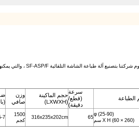
ركتنا بتصنيع آلة طباعة الشاشة التلقائية SF-ASP/F ، والتي يمكنها طباعة زجاجة مستديرة من البلاستيك وزجاجة بيضاوية.
سرعة
وزن
ضغ
حجم الماكينة
الطباعة
(قطع/
(LXWXH)
صافي
(با
دقيقة)
φ (25-90)
1500
5-7
316x235x202cm
65
X H (60 × 260) سم
كجم