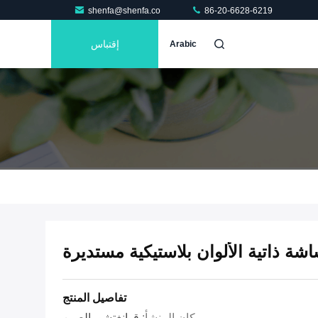
shenfa@shenfa.co
86-20-6628-6219
إقتباس
Arabic
اشة ذاتية الألوان بلاستيكية مستديرة
تفاصيل المنتج
مكان المنشأ:
قوانغتشو، الصين