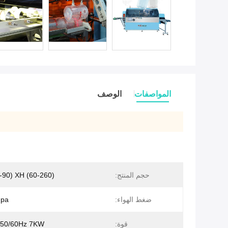
المواصفات
الوصف
حجم المنتج:
 (25-90) XH (60-260
ضغط الهواء:
mpa
قوة:
50/60Hz 7KW