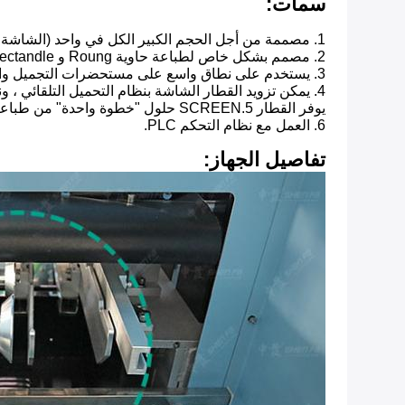
سمات:
1. مصممة من أجل الحجم الكبير الكل في واحد (الشاشة ، الختم الساخن ، وضع العلامات) الطباعة من واحد إلى muilicolor.
2. مصمم بشكل خاص لطباعة حاوية Roung و Rectandle والمنتجات الخاصة الأخرى.
3. يستخدم على نطاق واسع على مستحضرات التجميل والمنتجات الغذائية والمشروبات والمزيد.
4. يمكن تزويد القطار الشاشة بنظام التحميل التلقائي ، ونظام التغذية التلقائية ذات التخصيص.
يوفر القطار 5.SCREEN حلول "خطوة واحدة" من طباعة شاشة واحدة إلى متعددة الألوان.
6. العمل مع نظام التحكم PLC.
تفاصيل الجهاز: