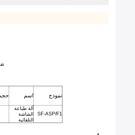
تقوم ش
نموذج
اسم
حجم 
آلة طباعة
SF-ASP/F1
الشاشة
التلقائية