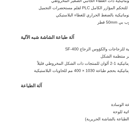
توماتيكية ذات الغطاء الجانبي الصغير المخروطي
ر الكامل PLC لقلم مستحضرات التجميل
وتوماتيكية بالضغط الحراري للغطاء البلاستيكي
50mm قطر
آلة طباعة الشاشة شبه الآلية
لزجاجات والكؤوس الزجاج SF-400
ير منتظمة الشكل
ل المخروطي قليلاً
103 × 400 مم للحاويات البلاستيكية
آلة الطباعة
عة الوسادة
الطباعة بالشاشة الحريرية)