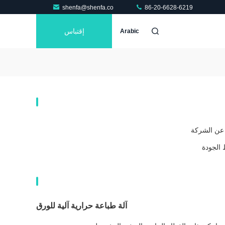
shenfa@shenfa.co
86-20-6628-6219
إقتباس
Arabic
 عن الشركة
الجودة
آلة طباعة حرارية آلية للورق