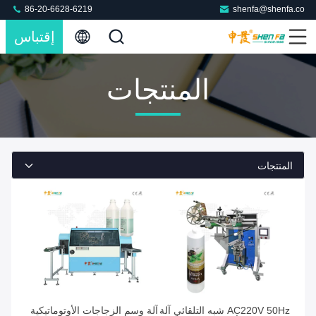
86-20-6628-6219
shenfa@shenfa.co
إقتباس
المنتجات
المنتجات
AC220V 50Hz شبه التلقائي آلة
آلة وسم الزجاجات الأوتوماتيكية