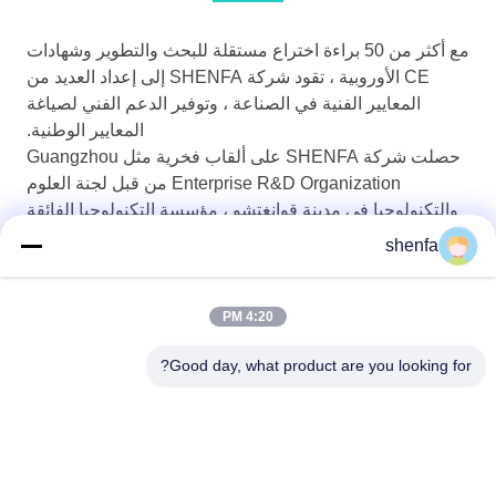
مع أكثر من 50 براءة اختراع مستقلة للبحث والتطوير وشهادات
CE الأوروبية ، تقود شركة SHENFA إلى إعداد العديد من
المعايير الفنية في الصناعة ، وتوفير الدعم الفني لصياغة
المعايير الوطنية.
حصلت شركة SHENFA على ألقاب فخرية مثل Guangzhou
Enterprise R&D Organization من قبل لجنة العلوم
والتكنولوجيا في مدينة قوانغتشو ، مؤسسة التكنولوجيا الفائقة
بمقاطعة قوانغدونغ من قبل قسم العلوم والتكنولوجيا بمقاطعة
shenfa
قوانغدونغ ، وواحدة من أفضل 10 شركات مبتكرة في "طباعة
الشاشة الصينية + الرقمية "من قبل الرابطة الوطنية لطباعة
الشاشة.
4:20 PM
Good day, what product are you looking for?
Shen Fa Eng. Co., Ltd. (Guangzhou)