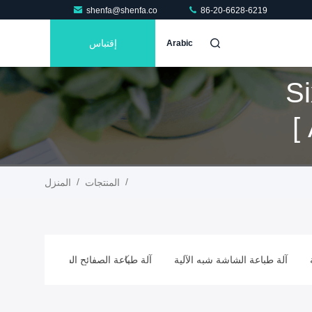
shenfa@shenfa.co
86-20-6628-6219
إقتباس
Arabic
Six 
Automatic Pad Printing Machine ]
/
/
المنتجات
المنزل
آلة طباعة الشاشة شبه الآلية
آلة طباعة الصفائح الساخنة شبه الأوتوم