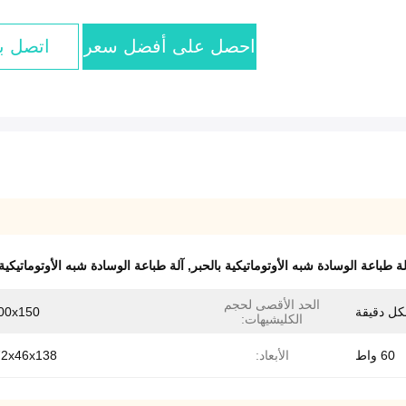
احصل على أفضل سعر
اتصل بن
,
آلة طباعة الوسادة شبه الأوتوماتيكية 
الحد الأقصى لحجم
100x150 
الكليشيهات:
60 واط
الأبعاد:
72x46x138 س