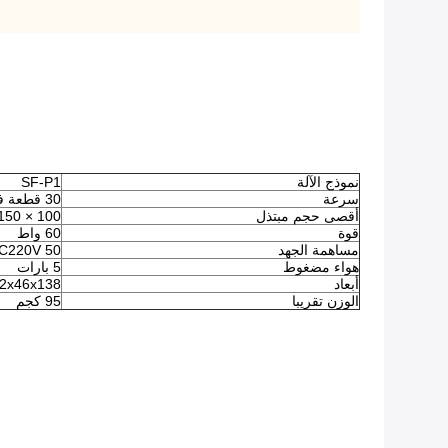
نموذج الآلة
SF-P1
سرعة
30 قطعة في الدقيقة
أقصى حجم مبتذل
100 × 150 ملم
قوة
60 واط
مساهمة الجهد
AC220V 50 هر
هواء مضغوط
5 بارات
أبعاد
72x46x138 س
الوزن تقريبا
95 كجم