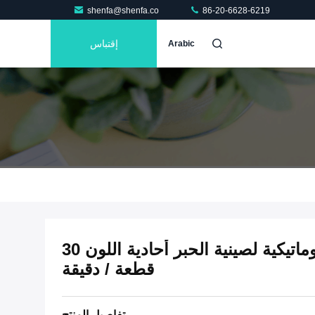
shenfa@shenfa.co
86-20-6628-6219
إقتباس
Arabic
آلة طباعة الوسادة شبه الأوتوماتيكية لصينية الحبر أحادية اللون 30
قطعة / دقيقة
تفاصيل المنتج