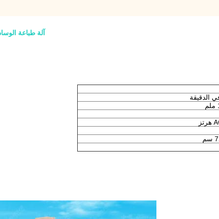
آلة طباعة الوسادة شب
تز
م