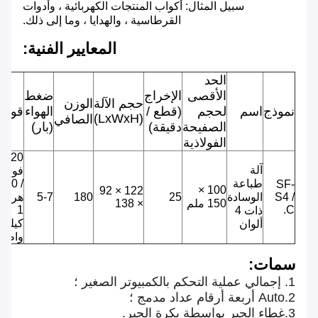
سبيل المثال: أكواب المنتجات الكهربائية ، وأدوات
القرطاسية ، والهدايا ، وما إلى ذلك.
المعايير الفنية
:
الحد
الأقصى
الإخراج
ضغط
حجم الآلة
الوزن
نموذج
اسم
لحجم
(قطع /
الهواء
قوة
(LxWxH)
الصافي
الصفيحة
دقيقة)
(بار)
الفولاذية
220
آلة
فولت
طباعة
/ 50
SF-
100 ×
122 × 92
S4 /
الوسادة
25
180
5-7
هرتز
150 ملم
× 138
1
C.
ذات 4
كيلو
ألوان
واط
سمات:
1. إجمالي عملية التحكم بالكمبيوتر الصغير ؛
2.Auto أربعة أرقام عداد مدمج ؛
3.غطاء الحبر بواسطة بكرة الحبر.