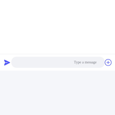
Photo
Video Call
Audio Call