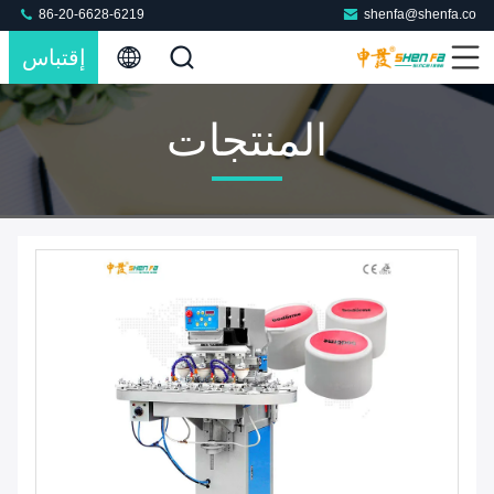
86-20-6628-6219
shenfa@shenfa.co
إقتباس
المنتجات