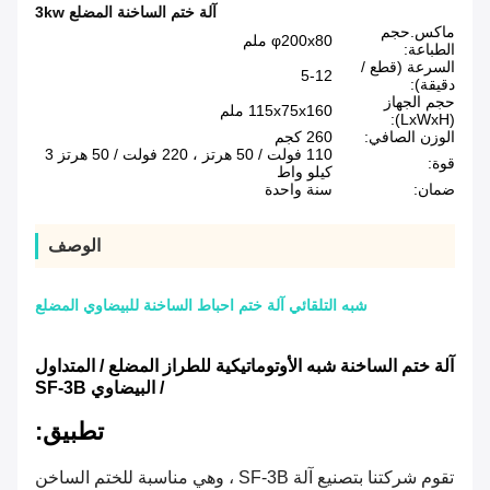
آلة ختم الساخنة المضلع 3kw
ماكس.حجم
φ200x80 ملم
الطباعة:
السرعة (قطع /
5-12
دقيقة):
حجم الجهاز
115x75x160 ملم
(LxWxH):
الوزن الصافي:
260 كجم
110 فولت / 50 هرتز ، 220 فولت / 50 هرتز 3
قوة:
كيلو واط
ضمان:
سنة واحدة
الوصف
شبه التلقائي آلة ختم احباط الساخنة للبيضاوي المضلع
آلة ختم الساخنة شبه الأوتوماتيكية للطراز المضلع / المتداول
/ البيضاوي SF-3B
تطبيق:
تقوم شركتنا بتصنيع آلة SF-3B ، وهي مناسبة للختم الساخن