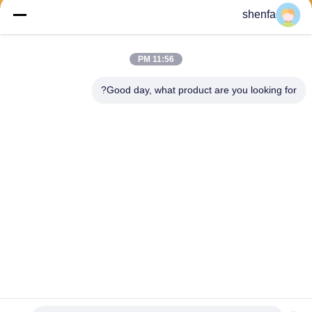
shenfa
ارسل
11:56 PM
Good day, what product are you looking for?
Shen Fa Eng. Co., Ltd. (Guangzhou)
shenfa@shenfa.co
86-20-6628-6219
No.9 Huaxing South Road H
uadu District Guangzhou ، ال
صين
الصين جودة جيدة آلة طباعة الشاشة الأوتوماتيكية المورد. حقوق الطبع والنشر ©
2026 Shen Fa Eng. Co., Ltd. (Guangzhou) . كل الحقوق محفوظة.