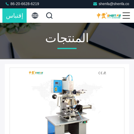
86-20-6628-6219
shenfa@shenfa.co
إقتباس
المنتجات