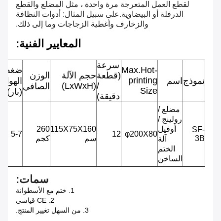
لقطع العمل المتعرجة مرة واحدة ، مثل المضلع والقطع
الدرفلة أو البيضاوية.على سبيل المثال: أدوات النظافة
والزخارف وأغطية الزجاجات وما إلى ذلك.
المعايير الفنية
:
سرعة
Max.Hot-
ضغط
(قطعة
حجم الآلة
الوزن
printing
نموذج
اسم
الهواء
ق
(LxWxH)
/
الصافي
Size
(بار)
دقيقة)
0
مضلع /
ف
رولينج /
أوفيل
115X75X160
260
SF-
φ200X80
12
5-7
ه
3B
سم
كجم
آلة
3
الختم
ك
الساخن
و
سمات:
1. ختم مع الأسطوانة
2. CE قياسي
3. من السهل تغيير المنتج.