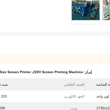
إبراز:
220V Screen Printing Machine
,
ize Screen Printer
ة الشاشة
الصف التلقائي:
شبه ت
لون واحد
الجهد االكهربى:
220 فولت
1730x1
وزن:
290 كجم