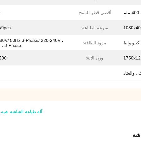
400 ملم
أقصى قطر للمنتج:
0
1030x4
سرعة الطباعة:
9pcs/دقيقة
80V/ 50Hz 3-Phase/ 220-240V ،
ط
مزود الطاقة:
 ، 3-Phase
1750x1
وزن الآلة:
290 كجم
، والعتاد
آلة طباعة الشاشة شبه الأوتوماتيكية بحج
اشة