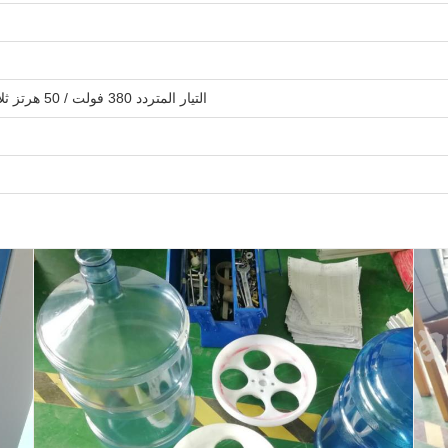
التيار المتردد 380 فولت / 50 هرتز ثلاثي المراحل أو 220-240 فولت ، 60 هرتز ، ثلاثي المراحل