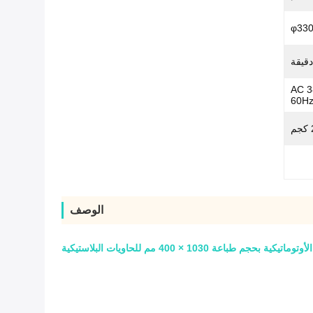
φ33
AC 3
60Hz
الوصف
م طباعة 1030 × 400 مم للحاويات البلاستيكية