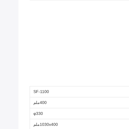
SF-1100
400ملم
φ330
1030x400ملم