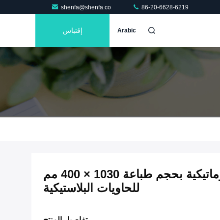
shenfa@shenfa.co
86-20-6628-6219
إقتباس
Arabic
آلة طباعة الشاشة شبه الأوتوماتيكية بحجم طباعة 1030 × 400 مم
للحاويات البلاستيكية
تفاصيل المنتج