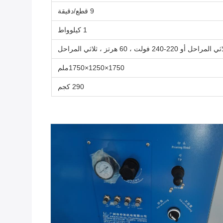
9 قطع/دقيقة
1 كيلوواط
1750×1250×1750ملم
290 كجم