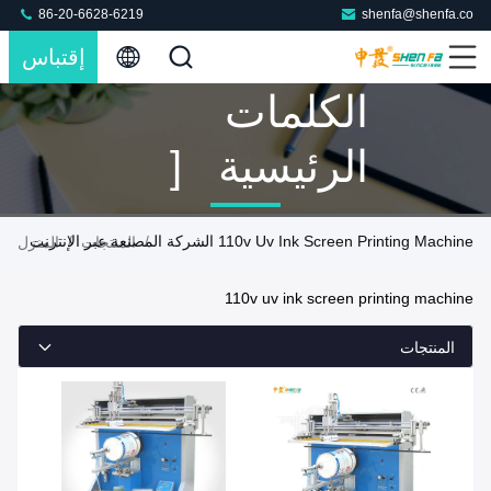
86-20-6628-6219
shenfa@shenfa.co
إقتباس
الكلمات
الرئيسية [
110v Uv Ink
110v Uv Ink Screen Printing Machine الشركة المصنعة عبر الإنترنت
/
/
المنتجات
المنزل
Screen
110v uv ink screen printing machine
Printing
المنتجات
Machine ]
تطابق 2