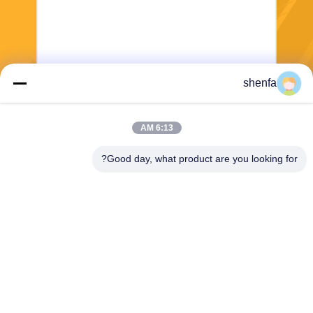
shenfa
ارسل
6:13 AM
Good day, what product are you looking for?
Shen Fa Eng. Co., Ltd. (Guangzhou)
shenfa@shenfa.co
86-20-6628-6219
No.9 Huaxing South Road H
uadu District Guangzhou ، ال