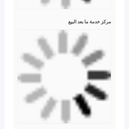
مركز CNC
مركز التجميع
مركز التشغيل
مركز المبيعات
مركز خدمة ما بعد البيع
الموردون المتعاونونون
الآلات المكونات الرئيسية من ريكسروث، شنايدر، SMC،