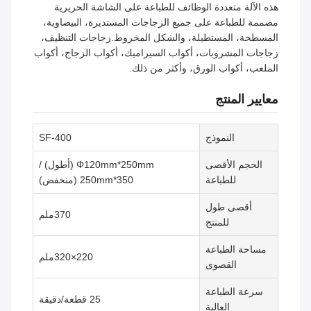
هذه الآلة متعددة الوظائف للطباعة على الشاشة الحريرية
مصممة للطباعة على جميع الزجاجات المستديرة، البيضاوية،
المسطحة، المستطيلة، والشكل المخروط.زجاجات التنظيف،
زجاجات المشروبات، أكواب السيراميك، أكواب الزجاج، أكواب
الملعب، أكواب الورق، وأكثر من ذلك.
معايير المنتج
النموذج
SF-400
الحجم الأقصى
Φ120mm*250mm (أطول) /
للطباعة
350*250mm (منخفض)
أقصى طول
370ملم
للمنتج
مساحة الطباعة
220×320ملم
القصوى
سرعة الطباعة
25 قطعة/دقيقة
العالية