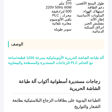
طول المنتج الأقصى:
370 ملم
دعم الطاقة:
220V 50Hz 60W
استهلاك الهواء:
500 لتر/دقيقة
المكونات الأساسية:
محرك ، PLC
إطار الآلة:
يلقي الألومنيوم
مقشّش الحبر:
معايرة تلقائية
انزلاق السكتة
سوبر طويلة
الدماغية:
الوصف
آلة طباعة الشاشة الحريرية الأوتوماتيكية بسرعة 1200 قطعة/ساعة
مع التحكم PLC للزجاجات المستديرة والمسطحة والبيضاوية
زجاجات مستديرة أسطوانية أكواب آلة طباعة
الشاشة الحريرية
الطباعة اليدوية على بطاقات الزجاج البلاستيكية بطابعة
الشعار والتواريخ