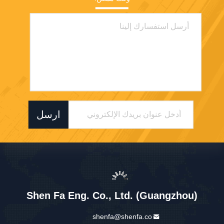
shenfa@shenfa.co
86-20-6628-6219
No.9 Huaxing South Road H
uadu District Guangzhou ، ال
صين
الصين جودة جيدة آلة طباعة الشاشة الأوتوماتيكية المورد. حقوق الطبع والنشر ©
2026 Shen Fa Eng. Co., Ltd. (Guangzhou) . كل الحقوق محفوظة.