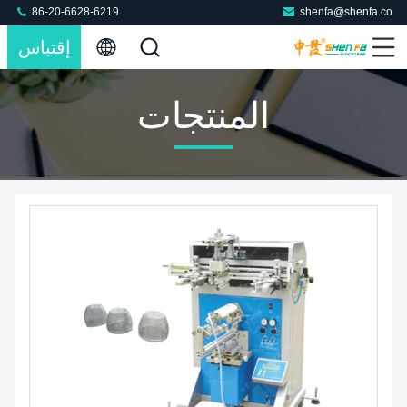
86-20-6628-6219
shenfa@shenfa.co
إقتباس
المنتجات