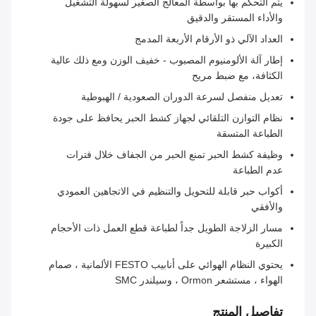
يتم التحكم بها بواسطة المعالج الصغير لسهولة التشغيل
والأداء المستقر والدقيق
العداد الآلي ذو الأرقام الأربعة المدمج
إطار آلة الألومنيوم المصبوب - خفيف الوزن ومع ذلك عالية
الكثافة، مع ضبط مريح
تعديل منفصل لسرعة الدوران الصعودية / الهبوطية
نظام التوازن التلقائي لجهاز كشط الحبر يحافظ على جودة
الطباعة المتسقة
وظيفة كشط الحبر تمنع الحبر من الجفاف خلال فترات
عدم الطباعة
أكواب حبر قابلة للتحويل والتنظيم في الاتجاهين العمودي
والأفقي
مسار الزلاجة الطويل جداً لطباعة قطع العمل ذات الأحجام
الكبيرة
يحتوي النظام الهوائي على أنابيب FESTO الألمانية ، صمام
الهواء ، مستشعر Ormon ، وسيلندر SMC
تفاصيل المنتج