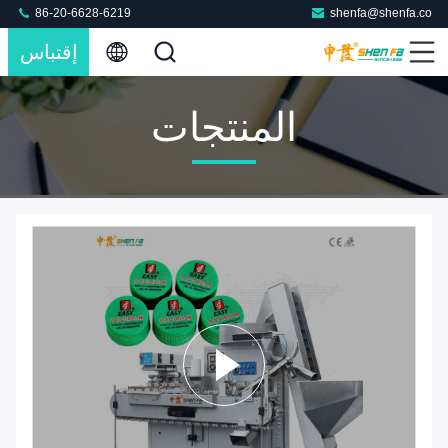
86-20-6628-6219
shenfa@shenfa.co
إقتباس
المنتجات