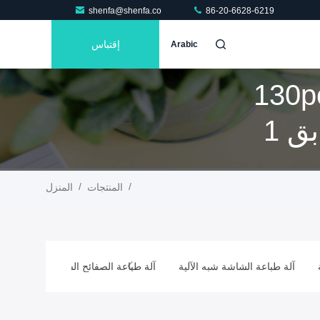
shenfa@shenfa.co
86-20-6628-6219
إقتباس
Arabic
الكلمات الرئيسية [ 130pcs Min Water
Cap Pad Printing Machine ] تطابق 1
/
/
المنتجات
المنزل
آلة طباعة الشاشة شبه الآلية
آلة طباعة الصفائح الساخنة شبه الأوتوم