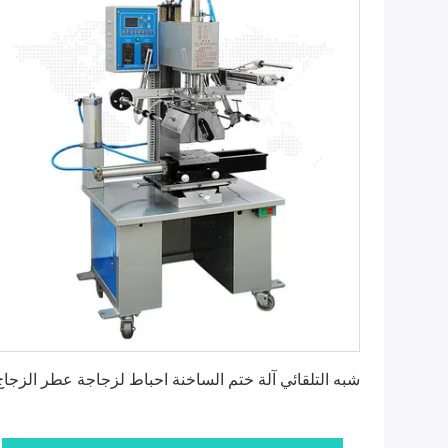
احصل على أفضل سعر
شبه التلقائي آلة ختم الساخنة احباط لزجاجة عطر الزجاج