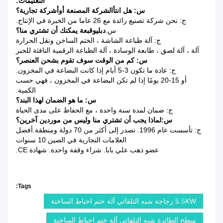
التعليمات:
س: هل انت
أ
الشركة المصنعة أو
أ
شركة تجارية؟
ج: نحن شركة تصنيع رائدة مع 26 عاما من الخبرة في الإنتاج.
س.
دبليو
قبعة يمكنك أن تشتري منا؟
ج: آلة طباعة الشاشة ، الختم الساخن ونقل الحرارة
آلة ، آلة لصق ، طابعة الوسادة ، آلة الطباعة الرقمية النافثة للحبر
س: كم من الوقت سوف تقوم بشحن العنصر؟
ج: عادة ما تكون 3-5 أيام إذا كانت البضاعة في المخزون.
أو 15-20 يومًا إذا لم تكن البضاعة في المخزون ، فهي حسب
الكمية.
س: ما هو الضمان لهذا البند؟
ج: ضمان لمدة سنة واحدة ، مع الحفاظ على مدى الحياة
س:
لماذا يجب أن تشتري منا وليس من موردين آخرين؟
ج: تأسست عام 1996. تصدر إلى أكثر من 70 دولة ومنطقة.أفضل
العلامات التجارية في الصين 10 سنوات
عضو ذهب علي بابا. شراء وقفة واحدة. شهادة CE.
Tags:
5.5KW زجاجة شبه التلقائي آلة ختم احباط الساخنة
سطح الطائرة شبه التلقائي آلة ختم احباط الساخنة