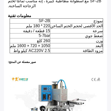
SF-2B مع أسطوانة مطاطية كبيرة ، إنه مناسب تمامًا لختم
الزجاجة الساخنة.
معلومات تقنية
SF-2B
نموذج
الحد الأقصى لحجم الختم الساخن
220 * 180 ملم
سرعة
15 قطعة / دقيقة
5-7bar
ضغط جوي
وزن
260 كلغ
البعد
1050 × 720 × 1600 ملم
مزود الطاقة
AC220V 2.5 كيلو واط
صور مفصلة عن المنتج: