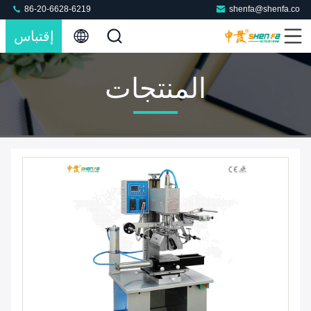
86-20-6628-6219
shenfa@shenfa.co
إقتباس
المنتجات