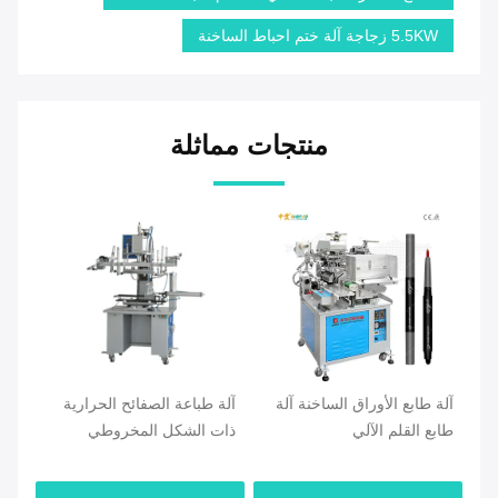
5.5KW زجاجة آلة ختم احباط الساخنة
منتجات مماثلة
 آلة
آلة طباعة الصفائح الحرارية
4 إلى 8 بار آلة طباعة احباط
ذات الشكل المخروطي
الساخنة شبه الأوتوماتيكية
الصغيرة للأسطوانة المطاطية