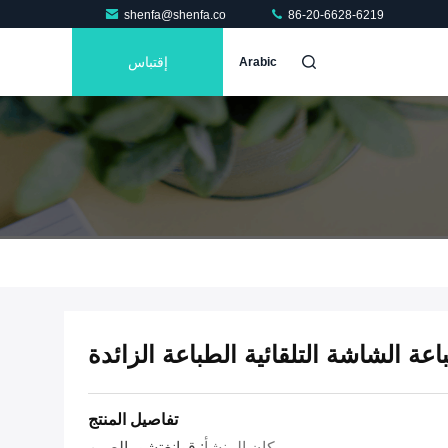
shenfa@shenfa.co
86-20-6628-6219
إقتباس
Arabic
تفاصيل المنتج
مكان المنشأ:
قوانغتشو، الصين