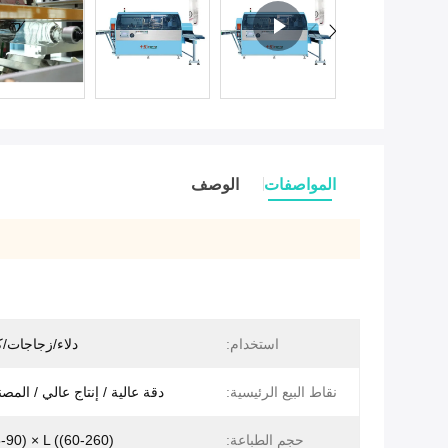
المواصفات
الوصف
استخدام:
دلاء/زجاجات/
نقاط البيع الرئيسية:
دقة عالية / إنتاج عالي / المص
حجم الطباعة:
(25-90) × L ((60-260