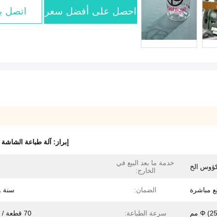
احصل على أفضل سعر
اتصل بن
إبراز:
آلة طباعة الشاشة ا
خدمة ما بعد البيع في
كؤوس الخ
م
الخارج:
نع مباشرة
الضمان:
سنة و
Φ ) مم
سرعة الطباعة:
70 قطعة / دقيقة