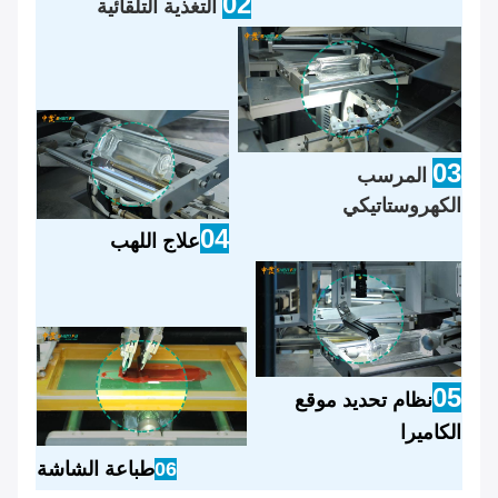
02
التغذية التلقائية
03
المرسب
الكهروستاتيكي
04
علاج اللهب
05
نظام تحديد موقع
الكاميرا
06
طباعة الشاشة