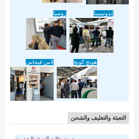
إندونيسيا
روسيا
هونج كونج
لاس فيجاس
التعبئة والتغليف والشحن