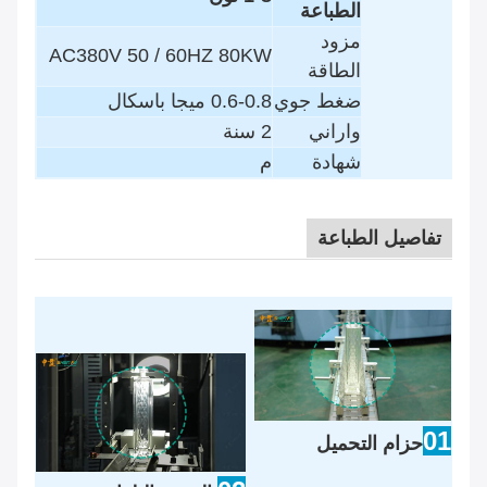
الطباعة
مزود
AC380V 50 / 60HZ 80KW
الطاقة
ضغط جوي
0.6-0.8 ميجا باسكال
واراني
2 سنة
شهادة
م
تفاصيل الطباعة
01
حزام التحميل