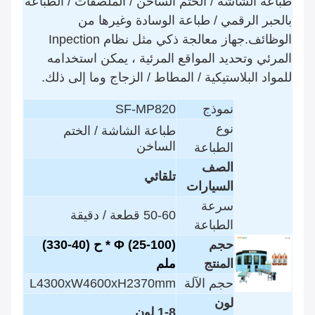
طباعة الشاشة / الختم الساخن / الملصقات / الطباعة
بالحبر الرقمي / طباعة الوسادة وغيرها من
الوظائف.جهاز معالجة ذكي مثل نظام Inpection
المرئي وتحديد المواقع المرئية ، يمكن استخدامه
للمواد البلاستيكية / المطاط / الزجاج وما إلى ذلك.
نموذج
SF-MP820
نوع
طباعة الشاشة / الختم
الساخن
الطباعة
الصف
تلقائي
السيارات
سرعة
50-60 قطعة / دقيقة
الطباعة
حجم
Φ (25-100) * ح (40-330)
المنتج
ملم
حجم الآلة
L4300xW4600xH2370mm
لون
1-8 لون