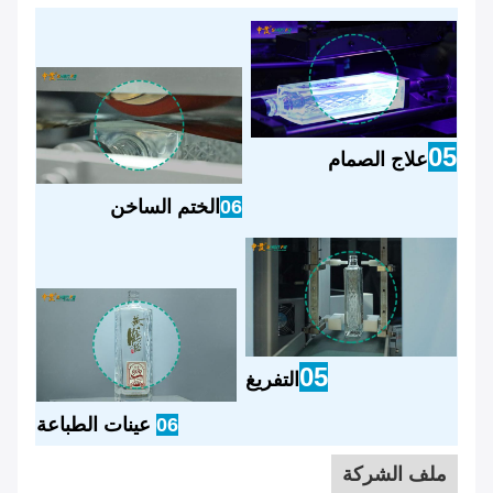
05
علاج الصمام
06
الختم الساخن
05
التفريغ
06
عينات الطباعة
ملف الشركة