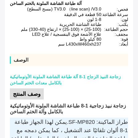
آلة طباعة الشاشة الملونة بالختم الساخن
TV3.0 （line scan) /V3.0 (مسح السطح)
فحص:
سرعة الطباعة:
50 قطعة في الدقيقة
لون:
1-8 لون
يكتب:
طباعة الشاشة الحريرية
حجم الطباعة:
(25-100) × (25-100) × ارتفاع (40-330) ملم
مجفف:
علاج الأشعة فوق البنفسجية / علاج LED
قوة:
80 كيلو واط
أبعاد:
L430xW460xh237 سم
الوصف
زجاجة النبيذ الزجاج 1-8 آلة طباعة الشاشة الملونة الأوتوماتيكية
بالكامل معدات الختم الساخن
وصف المنتج
زجاجة نبيذ زجاجية 1-8 طباعة الشاشة الملونة الأوتوماتيكية
بالكامل وآلة الختم الساخن
طراز الماكينة: SF-MP820.يمكن لهذا الجهاز طباعة
1-8 ألوان تلقائيًا عند التشغيل ، كما يمكن دمجه مع