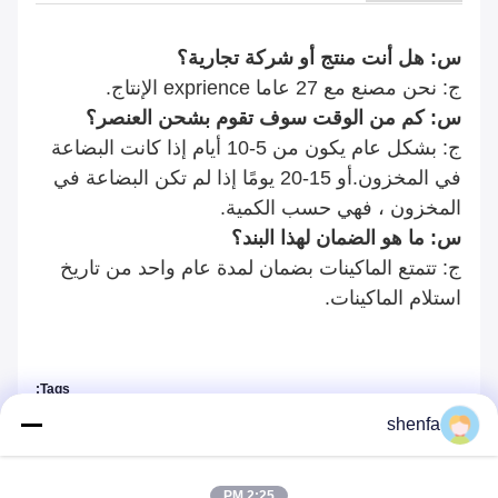
س: هل أنت منتج أو شركة تجارية؟
ج: نحن مصنع مع 27 عاما exprience الإنتاج.
س: كم من الوقت سوف تقوم بشحن العنصر؟
ج: بشكل عام يكون من 5-10 أيام إذا كانت البضاعة
في المخزون.أو 15-20 يومًا إذا لم تكن البضاعة في
المخزون ، فهي حسب الكمية.
س: ما هو الضمان لهذا البند؟
ج: تتمتع الماكينات بضمان لمدة عام واحد من تاريخ
استلام الماكينات.
Tags:
آلة طباعة الشاشة الأوتوماتيكية لأنبوب PE
shenfa
آلة طباعة الشاشة على الزجاجات البلاستيكية 50 هرتز
2:25 PM