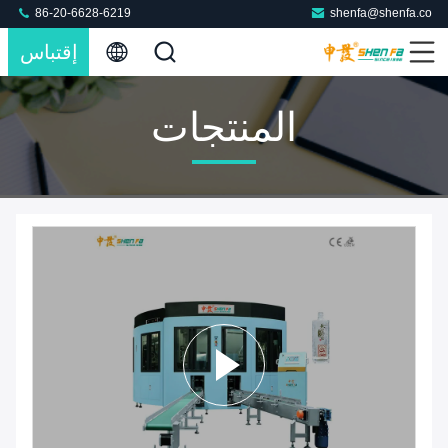
86-20-6628-6219
shenfa@shenfa.co
إقتباس
المنتجات