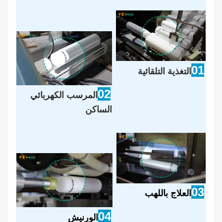
01
التغذية التلقائية
02
المرسب الكهربائي
الساكن
03
العلاج باللهب
04
الورنيش