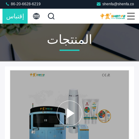
86-20-6628-6219
shenfa@shenfa.co
إقتباس
المنتجات