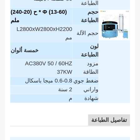
الطباعة
حجم
Φ (13-60) * ح (20-240)
الطباعة
ملم
L2800xW2800xH2200
حجم الآلة
مم
لون
خمسة ألوان
الطباعة
مزود
AC380V 50 / 60HZ
الطاقة
37KW
ضغط جوي
0.6-0.8 ميجا باسكال
واراني
2 سنة
شهادة
م
تفاصيل الطباعة