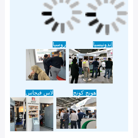
إندونيسيا
روسيا
هونج كونج
لاس فيجاس