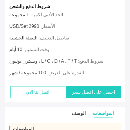
شروط الدفع والشحن
الحد الأدنى لكمية:
1 مجموعة
الأسعار:
2990 USD/Set
تفاصيل التغليف:
التعبئة الخشبية
وقت التسليم:
10 أيام
شروط الدفع:
L / C ، D / A ، T / T ، ويسترن يونيون
القدرة على العرض:
100 مجموعة / شهر
احصل على أفضل سعر
اتصل بنا الآن
المواصفات
الوصف
المواصفات