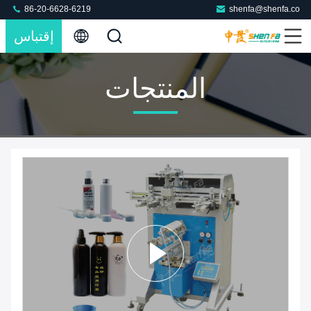
86-20-6628-6219
shenfa@shenfa.co
إقتباس
المنتجات