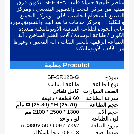
مناظر طبيعية جميلة.قامت SHENFA بتكوين فرق
مهنية من مركز البحث والتطوير الهندسي ، ومركز
التصنيع باستخدام الحاسب الآلي ، ومركز التجميع
والتكليف ، ومركز خدمات ما بعد البيع والتسويق.مورد
عالي الجودة لطباعة الشاشة الأوتوماتيكية متعددة
الألوان / طباعة الوسادة / آلات الختم الساخن ، آلة
الطباعة الرقمية بالحبر النفاث ، آلة الفحص ، وغيرها
من الآلات الأوتوماتيكية.
Produtct معلمة
SF-SR12B-G
نموذج
نوع الطباعة
طباعة الشاشة
الصف السيارات
كامل تلقائي
سرعة الطباعة
60 قطعة / دقيقة
Φ (25-80) * H (25-70) ملم
حجم الطباعة
حجم الآلة
1300 * 2500 * 2100 مم
لون الطباعة
لون واحد
AC380V 50 / 60HZ 7KW
مزود الطاقة
ضغط جوي
0.6-0.8 ميجا باسكال