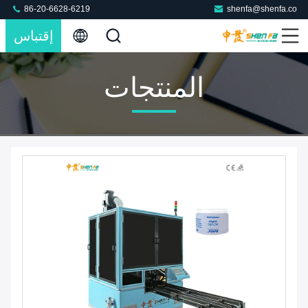
86-20-6628-6219
shenfa@shenfa.co
إقتباس
المنتجات