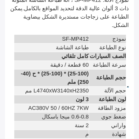
نموذج الآلة: SF-MP412 ، آلة طباعة الشاشة الملونة
ذات 3 ألوان عالية الدقة لتحديد المواقع بالكامل.يمكن
الطباعة على زجاجات مستديرة الشكل بيضاوية
الشكل.
نموذج
SF-MP412
نوع الطباعة
طباعة الشاشة
الصف السيارات
كامل تلقائي
سرعة الطباعة
60 قطعة / دقيقة
(25-100) * (25-100) * ح (40-
حجم الطباعة
250) ملم
حجم الآلة
L4740xW3140xH2350 مم
لون الطباعة
3 لون
مزود الطاقة
AC380V 50 / 60HZ 7KW
ضغط جوي
0.6-0.8 ميجا باسكال
واراني
2 سنة
شهادة
م