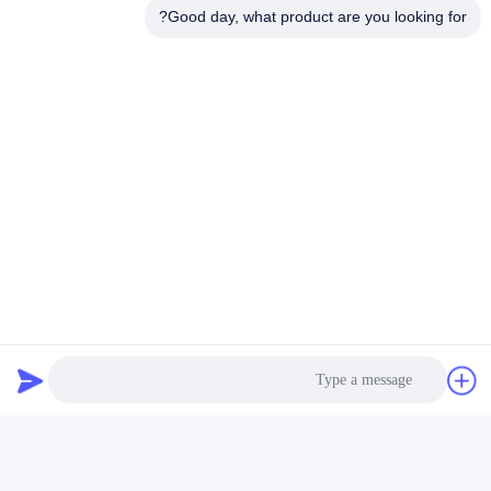
Good day, what product are you looking for?
ارسل
Shen Fa Eng. Co., Ltd. (Guangzhou)
shenfa@shenfa.co
86-20-6628-6219
No.9 Huaxing South Road H
uadu District Guangzhou ، ال