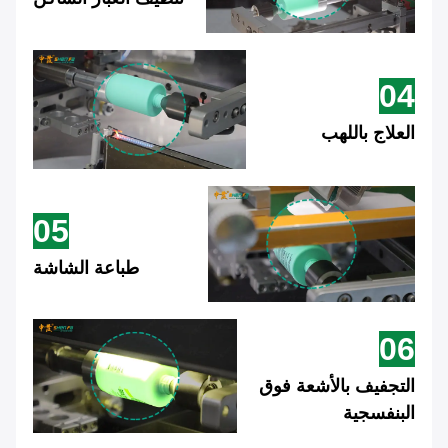
04
العلاج باللهب
05
طباعة الشاشة
06
التجفيف بالأشعة فوق
البنفسجية