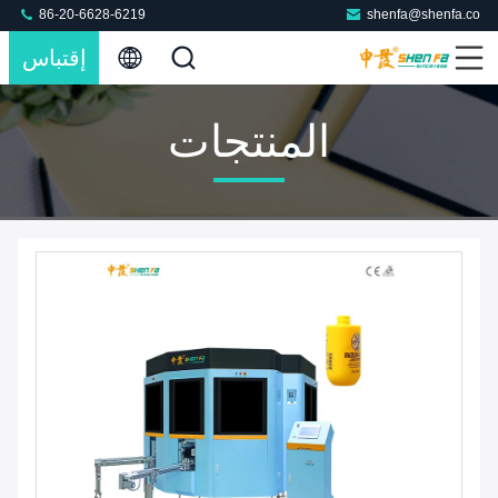
86-20-6628-6219
shenfa@shenfa.co
إقتباس
المنتجات