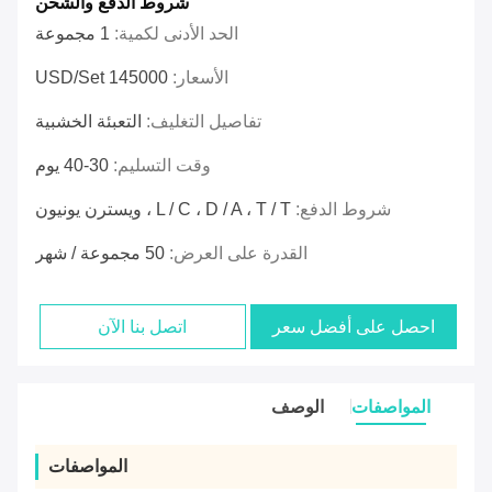
شروط الدفع والشحن
الحد الأدنى لكمية:
1 مجموعة
الأسعار:
145000 USD/Set
تفاصيل التغليف:
التعبئة الخشبية
وقت التسليم:
30-40 يوم
شروط الدفع:
L / C ، D / A ، T / T ، ويسترن يونيون
القدرة على العرض:
50 مجموعة / شهر
احصل على أفضل سعر
اتصل بنا الآن
المواصفات
الوصف
المواصفات