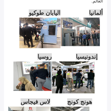
العالم.
ألمانيا
اليابان طوكيو
إندونيسيا
روسيا
هونج كونج
لاس فيجاس