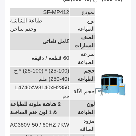
نموذج
SF-MP412
نوع
طباعة الشاشة
الطباعة
وختم ساخن
الصف
كامل تلقائي
السيارات
سرعة
60 قطعة / دقيقة
الطباعة
حجم
(25-100) * (25-100) * ح
الطباعة
(40-250) ملم
L4740xW3140xH2350
حجم الآلة
مم
لون
2 شاشة ملونة للطباعة
الطباعة
& 1 لون ختم الساخنة
مزود
AC380V 50 / 60HZ 7KW
الطاقة