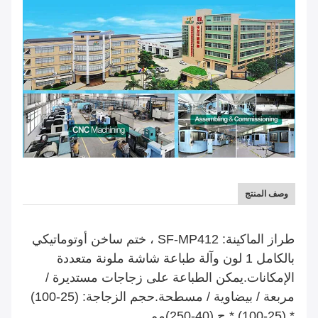
وصف المنتج
طراز الماكينة: SF-MP412 ، ختم ساخن أوتوماتيكي
بالكامل 1 لون وآلة طباعة شاشة ملونة متعددة
الإمكانات.يمكن الطباعة على زجاجات مستديرة /
مربعة / بيضاوية / مسطحة.حجم الزجاجة: (25-100)
* (25-100) * ح (40-250)
مم.