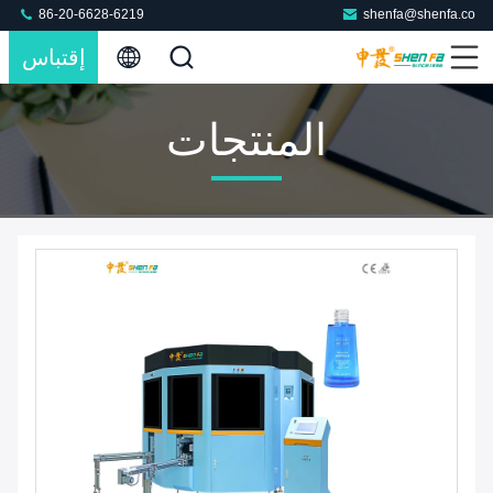
86-20-6628-6219
shenfa@shenfa.co
إقتباس
المنتجات