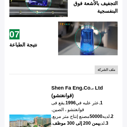
التجفيف بالأشعة فوق
البنفسجية
07
نتيجة الطباعة
ملف الشركة
Shen Fa Eng.Co.، Ltd
(قوانغتشو)
1.
عثر عليه في
1996
.يقع فى
قوانغتشو ، الصين.
2.
لديه
50000
مصنع إنتاج متر مربع.
3.
لديه
من 200 إلى 300 موظف
.