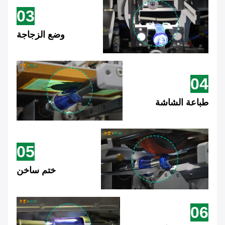
03
وضع الزجاجة
04
طباعة الشاشة
05
ختم ساخن
06