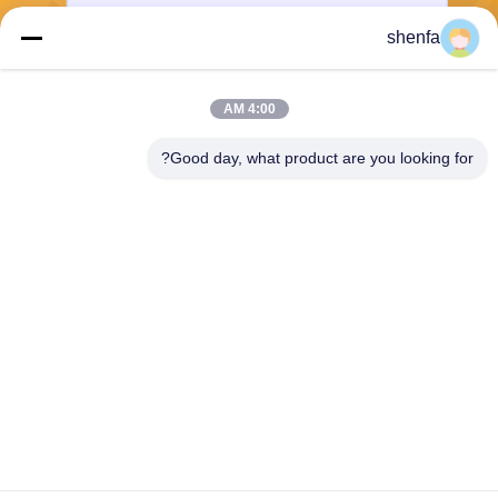
shenfa
ارسل
4:00 AM
Good day, what product are you looking for?
Shen Fa Eng. Co., Ltd. (Guangzhou)
shenfa@shenfa.co
86-20-6628-6219
No.9 Huaxing South Road H
uadu District Guangzhou ، ال
صين
الصين جودة جيدة آلة طباعة الشاشة الأوتوماتيكية المورد. حقوق الطبع والنشر ©