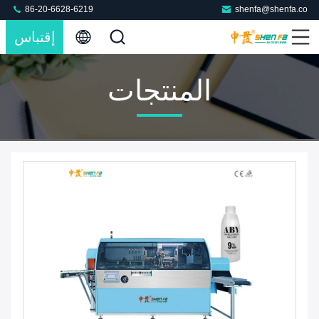
86-20-6628-6219
shenfa@shenfa.co
إقتباس
المنتجات