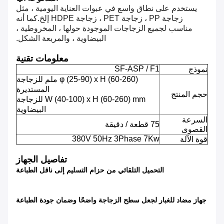
يستخدم على نطاق واسع في عبوات العناية اليومية ، مثل
زجاجة PP ، زجاجة PET ، زجاجة HDPE إلخ.
كما أنه
مناسب لجميع الزجاجات الموجودة حولها ، المخروطية ،
البيضاوية ، والمربعة الشكل.
معلومات تقنية
SF-ASP / F1
نموذج
φ (25-90) x H (60-260) ملم للزجاجة
المستديرة
حجم المنتج
W (40-100) x H (60-260) mm للزجاجة
البيضاوية
السرعة
75 قطعة / دقيقة
القصوى
380V 50Hz 3Phase 7Kw
قوة الآلة
تفاصيل الجهاز
التحميل التلقائي من حزام التسليم إلى ناقل الطباعة
جهاز مضاد للغبار لجعل سطح الزجاجة واضحًا وضمان جودة الطباعة