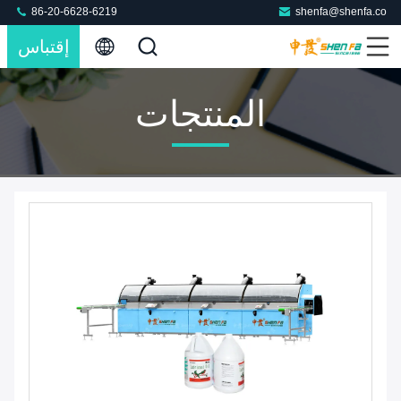
86-20-6628-6219
shenfa@shenfa.co
إقتباس
المنتجات