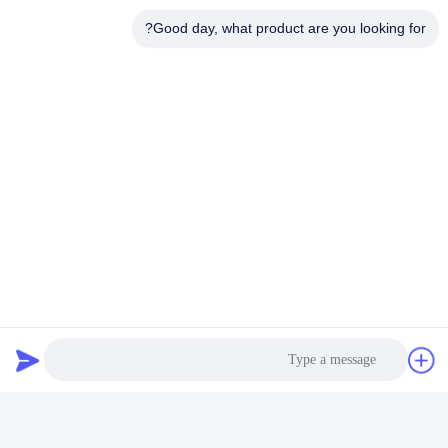
Good day, what product are you looking for?
ارسل
Shen Fa Eng. Co., Ltd. (Guangzhou)
shenfa@shenfa.co
86-20-6628-6219
No.9 Huaxing South Road H
uadu District Guangzhou ، ال
صين