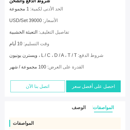
شروط الدفع والشحن
الحد الأدنى لكمية:
1 مجموعة
الأسعار:
39000 USD/Set
تفاصيل التغليف:
التعبئة الخشبية
وقت التسليم:
10 أيام
شروط الدفع:
L / C ، D / A ، T / T ، ويسترن يونيون
القدرة على العرض:
100 مجموعة / شهر
احصل على أفضل سعر
اتصل بنا الآن
المواصفات
الوصف
المواصفات