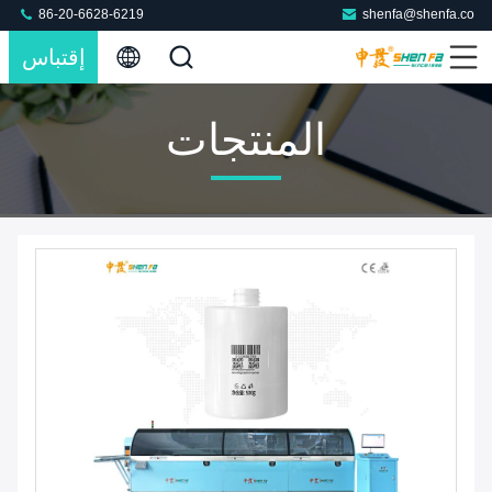
86-20-6628-6219
shenfa@shenfa.co
إقتباس
المنتجات