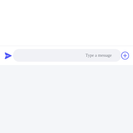
Photo
Video Call
Audio Call