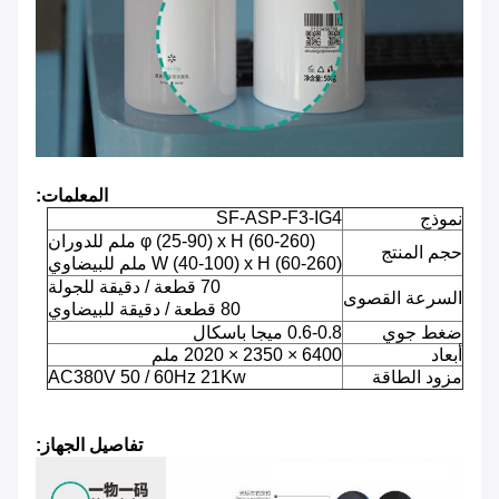
المعلمات:
SF-ASP-F3-IG4
نموذج
φ (25-90) x H (60-260) ملم للدوران
حجم المنتج
W (40-100) x H (60-260) ملم للبيضاوي
70 قطعة / دقيقة للجولة
السرعة القصوى
80 قطعة / دقيقة للبيضاوي
ضغط جوي
0.6-0.8 ميجا باسكال
أبعاد
6400 × 2350 × 2020 ملم
مزود الطاقة
AC380V 50 / 60Hz 21Kw
تفاصيل الجهاز: