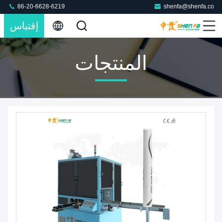
86-20-6628-6219
shenfa@shenfa.co
إقتباس
المنتجات