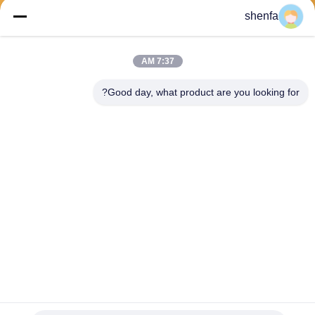
shenfa
ارسل
7:37 AM
Good day, what product are you looking for?
Shen Fa Eng. Co., Ltd. (Guangzhou)
shenfa@shenfa.co
86-20-6628-6219
No.9 Huaxing South Road H
uadu District Guangzhou ، ال
صين
الصين جودة جيدة آلة طباعة الشاشة الأوتوماتيكية المورد. حقوق الطبع والنشر ©