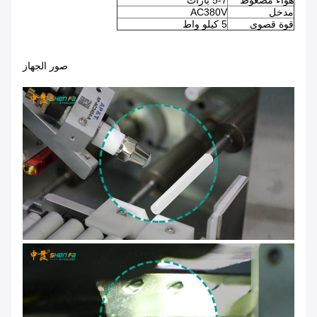
هواء مضغوط
5-7 بارات
مدخل
AC380V
قوة قصوى
5 كيلو واط
صور الجهاز