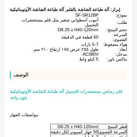
إبراز:
آلة طباعة الشاشة بالقلم
,
آلة طباعة الشاشة الأوتوماتيكية
نموذج:
SF-SR12BP
أنبوب أسطواني صغير مثل قلم مستحضرات
طلب:
التجميل
حجم المنتج:
D8-25 x H40-120mm
السرعة
60 قطعة في الدقيقة
القصوى:
هواء مضغوط:
5-7 بارات
أبعاد:
طول ٢٥٥ عرض ١٧٥ ارتفاع ٢١٠ سم
مدخل:
AC380V
ماكس باور:
5 كيلو واط
الوصف
قلم رصاص مستحضرات التجميل آلة طباعة الشاشة الأوتوماتيكية
بلون واحد
مواصفات الجهاز
قطر المنتج
D8-25 x H40-120mm
السرعة القصوى
50 جهاز كمبيوتر لكل دقيقة