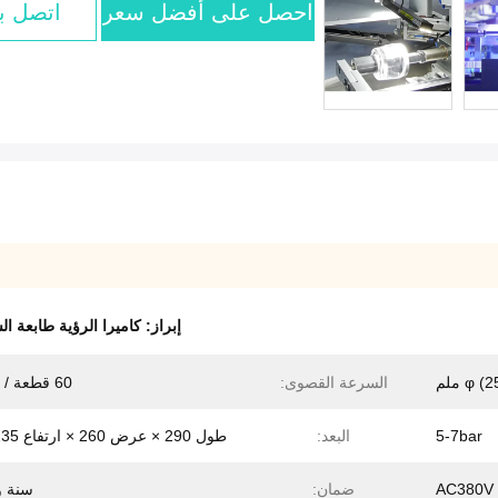
احصل على أفضل سعر
اتصل بن
إبراز:
كاميرا الرؤية طابعة ا
) ملم
السرعة القصوى:
60 قطعة / دقيقة
5-7bar
البعد:
طول 290 × عرض 260 × ارتفاع 235 سم
AC380V 
ضمان:
سنة و