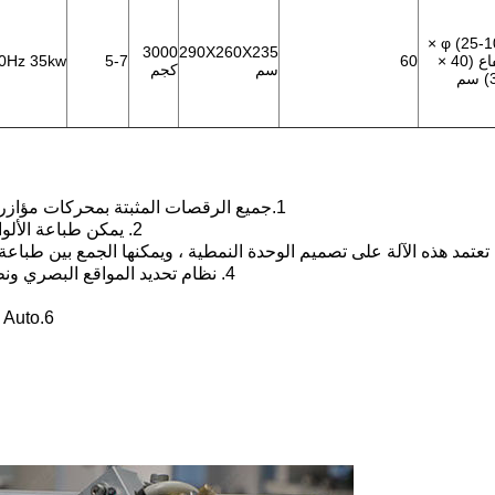
φ (25-100) ×
3000
290X260X235
ارتفاع (40 ×
60
5-7
60Hz 35kw
سم
كجم
م
1.جميع الرقصات المثبتة بمحركات مؤازرة للدوران (لا حاجة للتروس ، تغيير سهل وسريع للمنتج) ؛
2. يمكن طباعة الألوان على الزجاجات الأسطوانية والجرار دون نقطة تسجيل.
4. نظام تحديد المواقع البصري ونظام الفحص البصري اختياريان بناء على متطلبات العميل.
6.Auto مكافحة ساكنة نظام تنظيف الغبار قبل الطباعة اختياري.