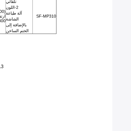
تلقائي
2-اللون
آلة طباعة
SF-MP310
الشاشة
300) س
بالإضافة إلى
الختم الساخن
3. تعتمد هذه الآلة على تصميم الوحدة النمطية ، ويمكنها الجمع بين طباعة الشاشة والختم الساخن وفقًا لاحتياجات العميل الخاصة.