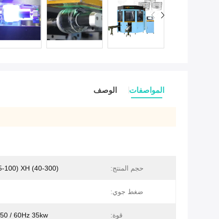
المواصفات
الوصف
حجم المنتج:
φ (25-100) XH (40-300
ضغط جوي:
قوة:
50 / 60Hz 35kw