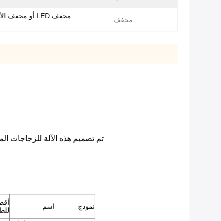
مجفف LED أو مجفف
مجفف:
تم تصميم هذه الآلة للزجاجات الم
أقص
نموذج
اسم
للطب