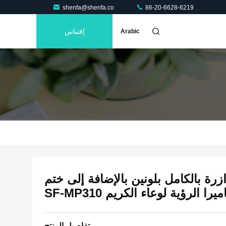
shenfa@shenfa.co
86-20-6628-6219
إقتباس
Arabic
ة بالكامل بلونين بالإضافة إلى ختم
الرؤية لوعاء الكريم SF-MP310
تفاصيل المنتج