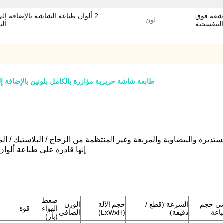
 الأشعة فوق
2 ألوان طباعة الشاشة بالإضافة إل
لون:
البنفسجية
الس
طابعة شاشة حريرية مؤازرة بالكامل بلونين بالإضافة إلى خت
ستديرة والبيضاوية والمربعة وغير المنتظمة من الزجاج / البلاستيك / 
إنها قادرة على طباعة ألوا
ضغط
ى حجم
السرعة (قطع /
حجم الآلة
الوزن
الهواء
قوة
اعة
دقيقة)
(LxWxH)
الصافي
(بار)