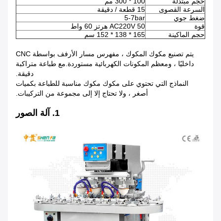
حجم مبتذلة
100 * 300 مم
السرعة القصوى
15 قطعة / دقيقة
ضغط جوي
5-7bar
قوة
AC220V 50 هرتز 60 واط
حجم الماكينة
165 * 138 * 152 سم
يتم تصنيع مكوك المكوك ، مفهرس مسار الأرفف بواسطة CNC
داخليًا ، ومعظم المكونات الكهربائية مستوردة.مع طباعة متراكبة
دقيقة.
النماذج التي تحتوي على مكوك مكوك مناسبة للطباعة بكميات
أصغر ، ولا تحتاج إلا إلى مجموعة من التركيبات.
1. آلة الصور