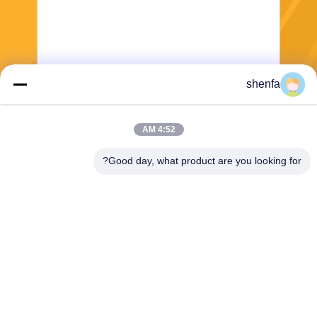
shenfa
ارسل
4:52 AM
Good day, what product are you looking for?
Shen Fa Eng. Co., Ltd. (Guangzhou)
shenfa@shenfa.co
86-20-6628-6219
No.9 Huaxing South Road H
uadu District Guangzhou ، ال