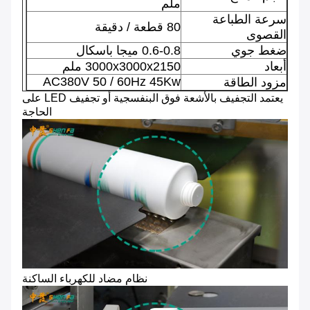
ملم
سرعة الطباعة
80 قطعة / دقيقة
القصوى
ضغط جوي
0.6-0.8 ميجا باسكال
أبعاد
3000x3000x2150 ملم
AC380V 50 / 60Hz 45Kw
مزود الطاقة
يعتمد التجفيف بالأشعة فوق البنفسجية أو تجفيف LED على
الحاجة
نظام مضاد للكهرباء الساكنة