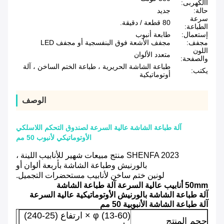
االكهربى:
حالة:
جديد
سرعة
80 قطعة / دقيقة.
الطباعة:
إستعمال:
طابعة أنبوب
مجفف:
مجفف الأشعة فوق البنفسجية أو مجفف LED
اللون
متعدد الألوان
والصفحة:
طباعة الشاشة الحريرية ، طباعة الختم الساخن ، آلة
يكتب:
أوتوماتيكية
الوصف
آلة طباعة الشاشة عالية السرعة لصندوق التحكم اللاسلكي
الأوتوماتيكي لأنبوب 50 مم
SHENFA 2023 منتج مبيعات شهير للأنابيب اللينة ،
بالورنيش وطباعة الشاشة بأربعة ألوان أو
لونين ختم ساخن لأنابيب مستحضرات التجميل.
50mm أنابيب عالية السرعة آلة طباعة الشاشة
آلة طباعة الشاشة بالورنيش الأوتوماتيكية عالية السرعة
آلة طباعة الشاشة الأنبوبية 50 مم
φ (13-60) × ارتفاع (25-240)
حجم المنتج