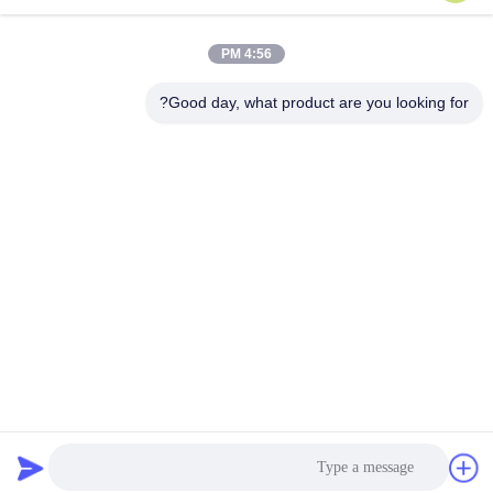
ارسل
4:56 PM
Good day, what product are you looking for?
Shen Fa Eng. Co., Ltd. (Guangzhou)
shenfa@shenfa.co
86-20-6628-6219
No.9 Huaxing South Road H
uadu District Guangzhou ، ال
صين
الصين جودة جيدة آلة طباعة الشاشة الأوتوماتيكية المورد. حقوق الطبع والنشر ©
2026 Shen Fa Eng. Co., Ltd. (Guangzhou) . كل الحقوق محفوظة.