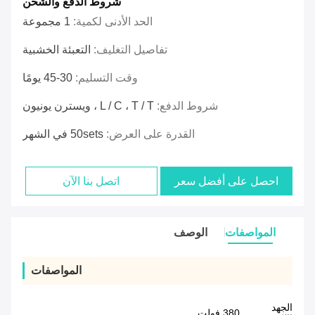
شروط الدفع والشحن
الحد الأدنى لكمية:
1 مجموعة
تفاصيل التغليف:
التعبئة الخشبية
وقت التسليم:
30-45 يومًا
شروط الدفع:
L / C ، T / T ، ويسترن يونيون
القدرة على العرض:
50sets في الشهر
احصل على أفضل سعر
اتصل بنا الآن
المواصفات
الوصف
المواصفات
الجهد
380 فولت