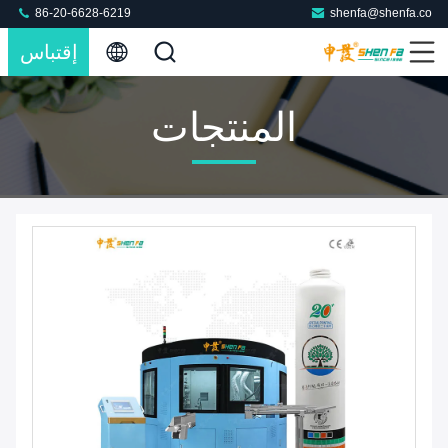
86-20-6628-6219
shenfa@shenfa.co
إقتباس
المنتجات