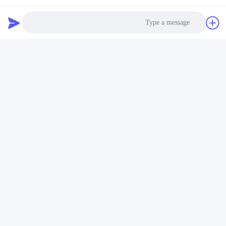
Photo
Video Call
Audio Call