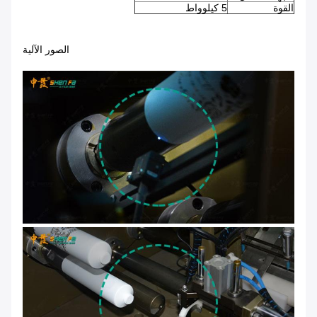
القوة
5 كيلوواط
الصور الآلية