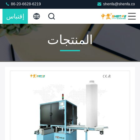
86-20-6628-6219
shenfa@shenfa.co
إقتباس
المنتجات