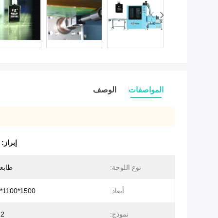
المواصفات
الوصف
إبراز:
نوع اللوحة:
طابع
أبعاد:
1500*1100*1800mm
نموذج:
12