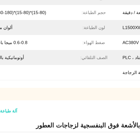
حجم الطباعة:
(15-80)*(15-80)*(30-180) مم
L1500X
لون الطباعة:
ألوان م
AC380V 
ضغط الهواء:
0.6-0.8 ميجا باسكال
، PLC
الصف التلقائي:
أوتوماتيكية با
ة الزجاجة
آلة طباعة 
 بالأشعة فوق البنفسجية لزجاجات العطور