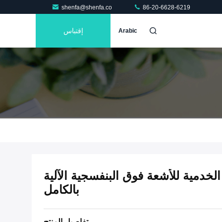
shenfa@shenfa.co
86-20-6628-6219
إقتباس
Arabic
لخدمية للأشعة فوق البنفسجية الآلية
بالكامل
تفاصيل المنتج