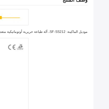
وصف المنتج
موديل الماكينة: SF-SS212، آلة طباعة حريرية أوتوماتيكية متعددة الألوان. مصممة خصيصًا لزجاجات الزجاج وزجاجات العطور.