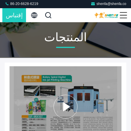
86-20-6628-6219
shenfa@shenfa.co
إقتباس
المنتجات