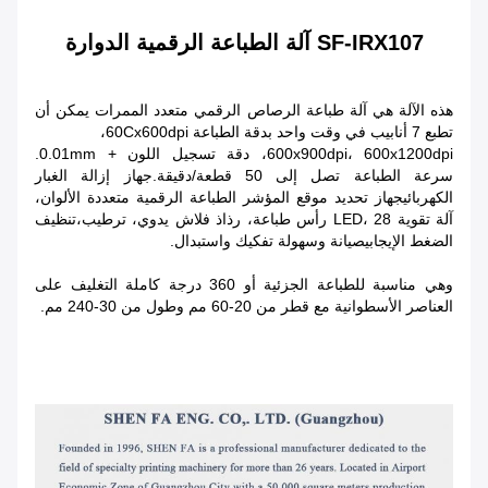
SF-IRX107 آلة الطباعة الرقمية الدوارة
هذه الآلة هي آلة طباعة الرصاص الرقمي متعدد الممرات يمكن أن
تطبع 7 أنابيب في وقت واحد بدقة الطباعة 60Cx600dpi،
600x900dpi، 600x1200dpi، دقة تسجيل اللون + 0.01mm.
سرعة الطباعة تصل إلى 50 قطعة/دقيقة.جهاز إزالة الغبار
الكهربائيجهاز تحديد موقع المؤشر الطباعة الرقمية متعددة الألوان،
آلة تقوية LED، 28 رأس طباعة، رذاذ فلاش يدوي، ترطيب،تنظيف
الضغط الإيجابيصيانة وسهولة تفكيك واستبدال.
وهي مناسبة للطباعة الجزئية أو 360 درجة كاملة التغليف على
العناصر الأسطوانية مع قطر من 20-60 مم وطول من 30-240 مم.