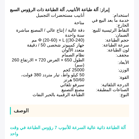
إبراز:
آلة طباعة الأنابيب
,
آلة الطباعة ذات الرؤوس السبع
استخدام:
أنابيب مستحضرات التجميل
خدمة ما بعد البيع في
متاحة
الخارج:
النقاط الرئيسية للبيع:
دقة عالية / إنتاج عالي / المصنع مباشرة
الضمان:
سنة واحدة
حجم الطباعة:
Φ (20-60) × L ((30-240) مم
سرعة الطباعة:
جهاز كمبيوتر شخصى 50 / دقيقة
لون الطباعة:
متعدد الألوان
مجفف:
نظام الصمام
الطول 650 × العرض 720 × الارتفاع 260
الأبعاد:
(سم)
الوزن:
25000 كجم
50 كيلو واط، تيار متردد 380 فولت،
القوة:
50/60 هرتز
الدرجة التلقائية:
سيرفو تلقائي
الصناعات المطبقة:
مصنع التصنيع
النوع:
الطباعة الرقمية بالحبر النفاث
الوصف
آلة الطباعة ذاتية عالية السرعة للأنبوب 7 رؤوس الطباعة في وقت
واحد