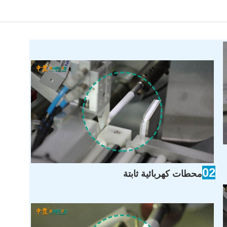
02
محطات كهربائية ثابتة