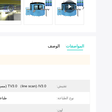
المواصفات
الوصف
تقتيش:
TV3.0 （line scan) /V3.0 (مسح السطح)
نوع الطباعة:
طباع
لون: