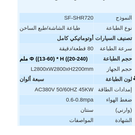
النموذج
SF-SHR720
نوع الطباعة
طباعة الشاشة/طبع الساخن
تصنيف السيارات
أوتوماتيكي كامل
سرعة الطباعة
80 قطعة/دقيقة
حجم الطباعة
Φ ((13-60) * H ((20-240) ملم
حجم الجهاز
L2800xW2800xH2200mm
لون الطباعة
سبعة ألوان
إمدادات الطاقة
AC380V 50/60HZ 45KW
ضغط الهواء
0.6-0.8mpa
(وارني)
سنتان
الشهادة
المواصفات