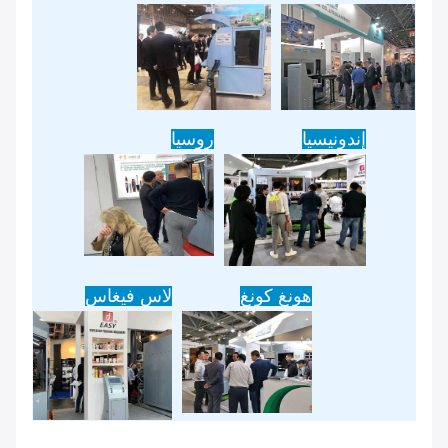
إندونيسيا
روسيا
هونغ كونغ
لاس فيغاس