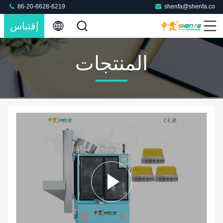
86-20-6628-6219
shenfa@shenfa.co
إقتباس
المنتجات