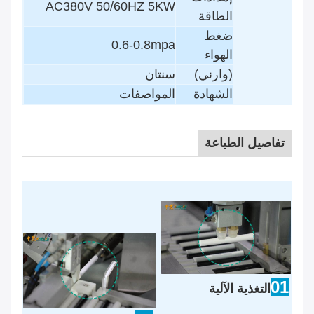
AC380V 50/60HZ 5KW
الطاقة
ضغط
0.6-0.8mpa
الهواء
(وارني)
سنتان
الشهادة
المواصفات
تفاصيل الطباعة
01
التغذية الآلية