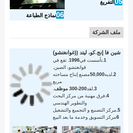
05
التفريغ
06
نماذج الطباعة
ملف الشركة
شين فا إنج.كو، ليتد ((غوانغتشو)
1.
تأسست في
1996
. تقع في
قوانغتشو، الصين.
2.
لديه
50,000
مصنع إنتاج مساحته
مربع
3.
لقد
200-300 موظف
.
4.
فرق مهنية من مركز البحث
والتطوير الهندسي
5.
مركز التصنيع و التجميع والتشغيل
6
مركز التسويق وخدمة ما بعد البيع