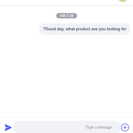
ارسل
7:26 AM
Good day, what product are you looking for?
Shen Fa Eng. Co., Ltd. (Guangzhou)
shenfa@shenfa.co
86-20-6628-6219
No.9 Huaxing South Road H
uadu District Guangzhou ، ال
صين
الصين جودة جيدة آلة طباعة الشاشة الأوتوماتيكية المورد. حقوق الطبع والنشر ©
2026 Shen Fa Eng. Co., Ltd. (Guangzhou) . كل الحقوق محفوظة.