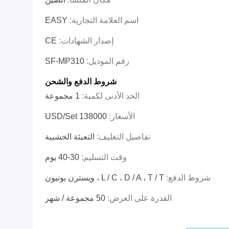
اسم العلامة التجارية:
EASY
إصدار الشهادات:
CE
رقم الموديل:
SF-MP310
شروط الدفع والشحن
الحد الأدنى لكمية:
1 مجموعة
الأسعار:
138000 USD/Set
تفاصيل التغليف:
التعبئة الخشبية
وقت التسليم:
30-40 يوم
شروط الدفع:
L / C ، D / A ، T / T ، ويسترن يونيون
القدرة على العرض:
50 مجموعة / شهر