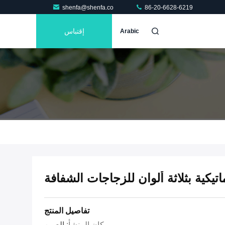
shenfa@shenfa.co
86-20-6628-6219
إقتباس
Arabic
تيكية بثلاثة ألوان للزجاجات الشفافة
تفاصيل المنتج
مكان المنشأ:
الصين