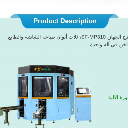
نموذج الجهاز: SF-MP310، ثلاث ألوان طباعة الشاشة والطابع
خن في آلة واحدة.
رة الآلية