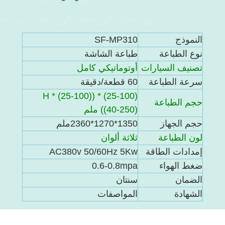
النموذج
SF-MP310
نوع الطباعة
طباعة الشاشة
تصنيف السيارات
أوتوماتيكي كامل
سرعة الطباعة
60 قطعة/دقيقة
(25-100) * ((25-100) * H
حجم الطباعة
((40-250) ملم
حجم الجهاز
1350*1270*2360ملم
لون الطباعة
ثلاثة ألوان
إمدادات الطاقة
AC380v 50/60Hz 5Kw
ضغط الهواء
0.6-0.8mpa
الضمان
سنتان
الشهادة
المواصفات