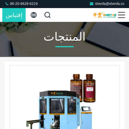
86-20-6628-6219
shenfa@shenfa.co
إقتباس
المنتجات