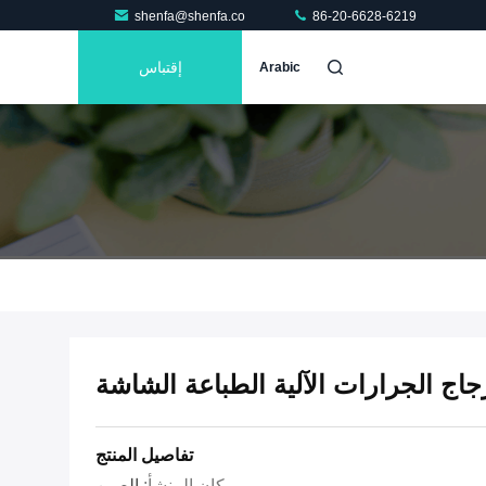
shenfa@shenfa.co
86-20-6628-6219
إقتباس
Arabic
اج الجرارات الآلية الطباعة الشاشة
تفاصيل المنتج
مكان المنشأ:
الصين