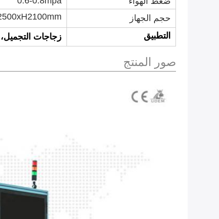
0.6-0.8mpa
ضغط الهواء
2500xH2100mm
حجم الجهاز
التطبيق
زجاجات التجميل،
صور المنتج