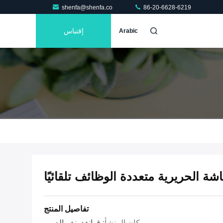
shenfa@shenfa.co
86-20-6628-6219
إقتباس
Arabic
شة الحريرية متعددة الوظائف تلقائيًا
تفاصيل المنتج
مكان المنشأ:
قوانغدونغ ، الصين