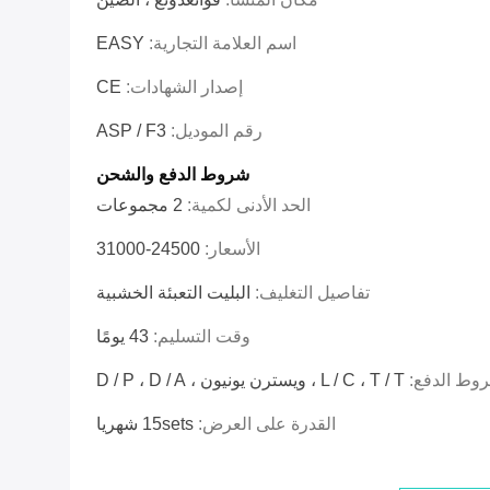
اسم العلامة التجارية:
EASY
إصدار الشهادات:
CE
رقم الموديل:
ASP / F3
شروط الدفع والشحن
الحد الأدنى لكمية:
2 مجموعات
الأسعار:
24500-31000
تفاصيل التغليف:
البليت التعبئة الخشبية
وقت التسليم:
43 يومًا
وط الدفع:
L / C ، T / T ، ويسترن يونيون ، D / P ، D / A
القدرة على العرض:
15sets شهريا