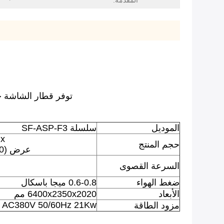
المقدمة:
توفر قطار الشاشة حلا
الموديل
سلسلة SF-ASP-F3
-90)x
حجم المنتج
عرض (40-100) × ارتفاع (60-260) مم للبيضاوي
السرعة القصوى
ضغط الهواء
0.6-0.8 ميجا باسكال
الأبعاد
6400x2350x2020 مم
AC380V 50/60Hz 21Kw
مزود الطاقة