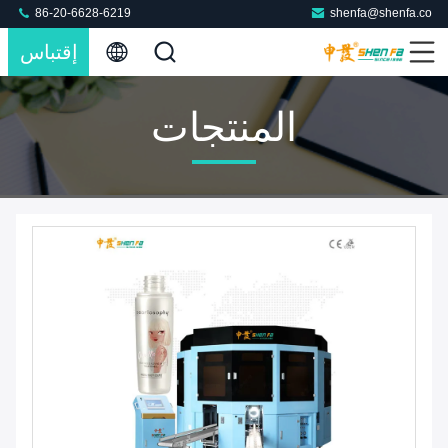
86-20-6628-6219
shenfa@shenfa.co
إقتباس
المنتجات