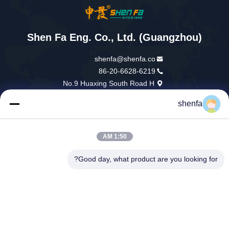
Shen Fa Eng. Co., Ltd. (Guangzhou)
shenfa@shenfa.co
86-20-6628-6219
No.9 Huaxing South Road H
uadu District Guangzhou ، ال
shenfa
صين
1:50 AM
الصين جودة جيدة آلة طباعة الشاشة الأوتوماتيكية المورد. حقوق الطبع والنشر ©
2026 Shen Fa Eng. Co., Ltd. (Guangzhou) . كل الحقوق محفوظة.
Good day, what product are you looking for?