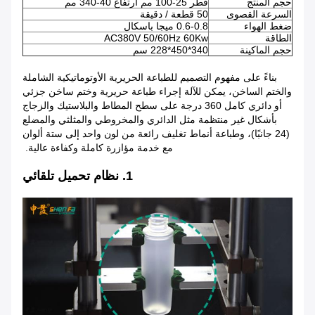
حجم المنتج
قطر 25-100 مم ارتفاع 40-340 مم
السرعة القصوى
50 قطعة / دقيقة
ضغط الهواء
0.6-0.8 ميجا باسكال
الطاقة
AC380V 50/60Hz 60Kw
حجم الماكينة
340*450*228 سم
بناءً على مفهوم التصميم للطباعة الحريرية الأوتوماتيكية الشاملة
والختم الساخن، يمكن للآلة إجراء طباعة حريرية وختم ساخن جزئي
أو دائري كامل 360 درجة على سطح المطاط والبلاستيك والزجاج
بأشكال غير منتظمة مثل الدائري والمخروطي والمثلثي والمضلع
(24 جانبًا)، وطباعة أنماط تغليف رائعة من لون واحد إلى ستة ألوان
مع خدمة مؤازرة كاملة وكفاءة عالية.
1. نظام تحميل تلقائي