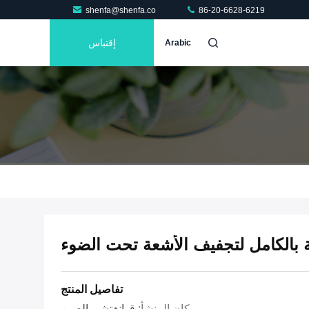
shenfa@shenfa.co
86-20-6628-6219
إقتباس
Arabic
ة بالكامل لتجفيف الأشعة تحت الضوء
تفاصيل المنتج
مكان المنشأ:
قوانغتشو، الصين