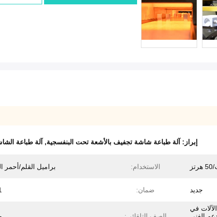
إبراز:
آلة طباعة شاشة تجفيف بالأشعة تحت البنفسجية
,
آلة طباعة الشاشة
الاستخدام:
براميل القلم/أحمر ا
جديد
ضمان:
1 س
لآلات في
دعم الفني
الصف التلقائي:
م