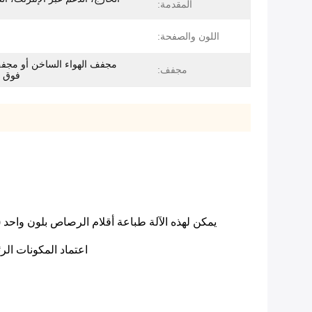
المقدمة:
اللون والصفحة:
مجفف الهواء الساخن أو مجف
مجفف:
فوق ا
يمكن لهذه الآلة طباعة أقلام الرصاص بلون واحد
اعتماد المكونات الرئيسية من Rexroth، Schneider، SMC، Mitsubishi إلخ. الأجزاء الميكانيك