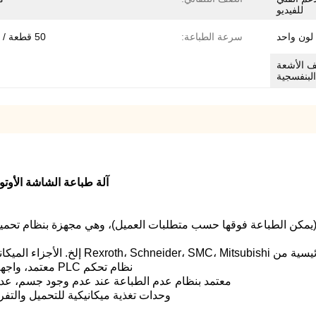
للفيديو
لون واحد
سرعة الطباعة:
50 قطعة / دقيقة
ف الأشعة
لبنفسجية
آلة طباعة الشاشة الأوتوماتيكية SF-SR12B-IR مع تجفيف با
 (يمكن الطباعة فوقها حسب متطلبات العميل)، وهي مجهزة بنظام تحمي
ية المصنوعة بواسطة CNC مباشرة من تصميم CAD.
نظام تحكم PLC معتمد، واجهة شاشة تعمل باللمس. إعداد سريع وتغيير سريع للأدوات.
معتمد بنظام عدم الطباعة عند عدم وجود جسم، عداد 
وحدات تغذية ميكانيكية للتحميل والتفريغ، تسجيل سير