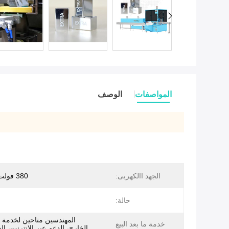
المواصفات
الوصف
الجهد االكهربى:
380 فولت/50 هرتز
حالة:
المهندسين متاحين لخدمة ا
خدمة ما بعد البيع
الخارج، الدعم عبر الإنترنت، ال