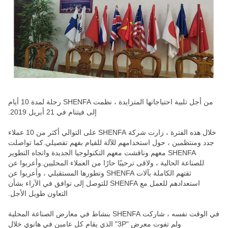
من أجل تلبية احتياجاتها المتزايدة ، نظمت SHENFA رحلة لمدة 10 أيام
إلى فيتنام في 21 أبريل 2019.
خلال هذه الفترة ، زارت شركة SHENFA على التوالي أكثر من 10 عملاء
جدد ومنتظمين ، حول استخدامهم للآلة للقيام بفهم تفصيلي.كما تواصلت
SHENFA معهم وناقشت معهم التكنولوجيا الجديدة واتجاه التطوير
للصناعة الحالية ، ولاقى ترحيبًا حارًا من العملاء المحليين.وأعربوا عن
ثقتهم الكاملة بآلات SHENFA وتطورها المستقبلي ، وأعربوا عن
استعدادهم للعمل مع SHENFA للتوصل إلى توافق في الآراء بشأن
التعاون طويل الأجل.
في الوقت نفسه ، شاركت SHENFA بنشاط في معارض الصناعة المحلية
ولم تفوت معرض "3P" الذي يقام كل عامين في هانوي خلال