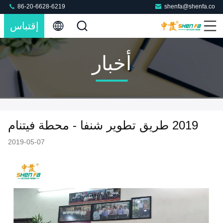
86-20-6628-6219
shenfa@shenfa.co
إقتباس
أخبار
2019 طريق تطوير شنفا - محطة فيتنام
2019-05-07