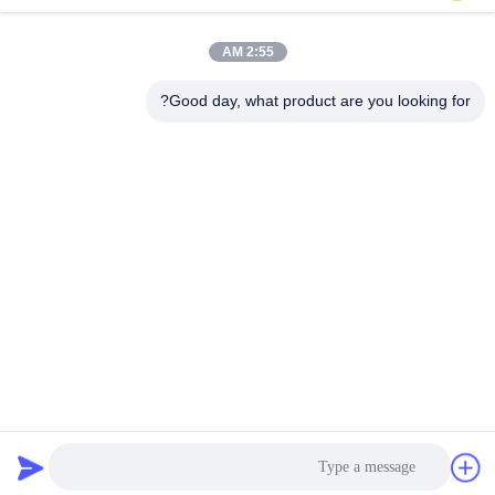
2:55 AM
Good day, what product are you looking for?
Shen Fa Eng. Co., Ltd. (Guangzhou)
shenfa@shenfa.co
86-20-6628-6219
No.9 Huaxing South Road H
uadu District Guangzhou ، ال
صين
الصين جودة جيدة آلة طباعة الشاشة الأوتوماتيكية المورد. حقوق الطبع والنشر ©
2026 Shen Fa Eng. Co., Ltd. (Guangzhou) . كل الحقوق محفوظة.