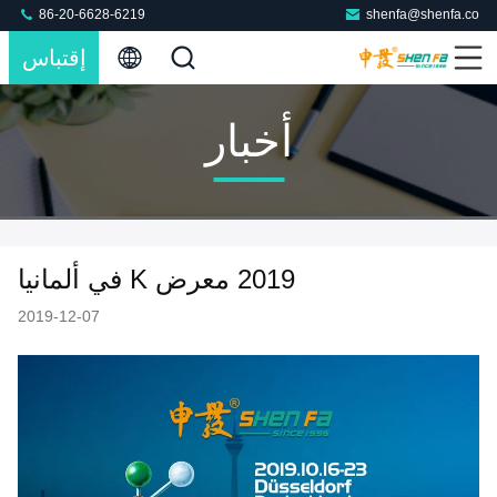
86-20-6628-6219
shenfa@shenfa.co
إقتباس
أخبار
2019 معرض K في ألمانيا
2019-12-07