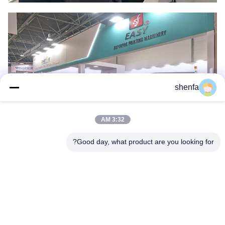
shenfa
3:32 AM
Good day, what product are you looking for?
Shen Fa Eng. Co., Ltd. (Guangzhou)
shenfa@shenfa.co
86-20-6628-6219