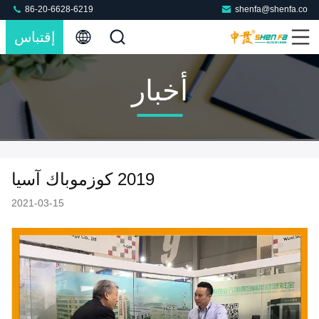
86-20-6628-6219
shenfa@shenfa.co
إقتباس
أخبار
2019 كوزموباك آسيا
2021-03-15