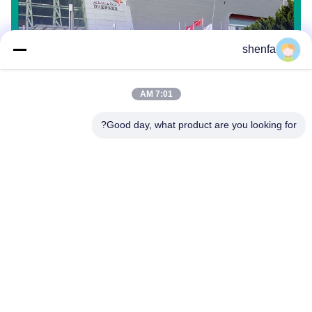
shenfa
7:01 AM
Good day, what product are you looking for?
Shen Fa Eng. Co., Ltd. (Guangzhou)
shenfa@shenfa.co
86-20-6628-6219
No.9 Huaxing South Road H
uadu District Guangzhou ، ال
صين