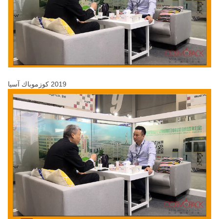
2019 كوزموباك آسيا