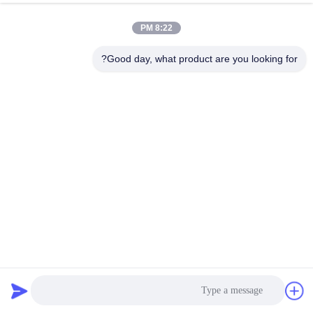
8:22 PM
Good day, what product are you looking for?
آلة طباعة رقمية بنفث الحبر عالية السرعة للأنابيب / الأغطية /
العلب
آلة الطباعة النافثة للحبر الرقمية
2026-08-01
259 الرؤى