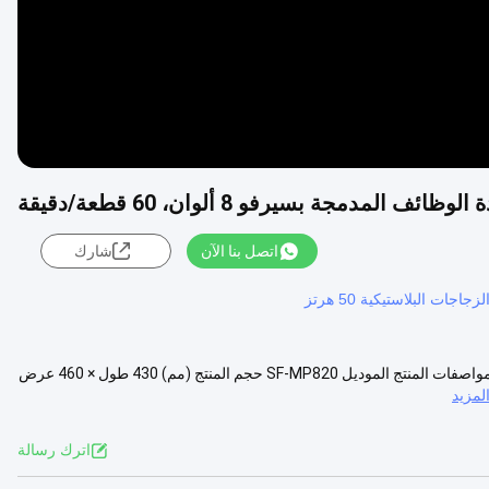
لمدمجة بسيرفو 8 ألوان، 60 قطعة/دقيقة
اتصل بنا الآن
شارك
جات البلاستيكية 50 هرتز
آلة طباعة الشاشة الأوتوماتيكية متعددة الوظائف المدمجة بسيرفو بـ 8 ألوان مواصفات المنتج الموديل SF-MP820 حجم المنتج (مم) 430 طول × 460 عرض
مزيد
اترك رسالة