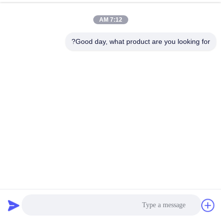
7:12 AM
Good day, what product are you looking for?
عالية الدقة SF-MH278 آلة الطابع الساخن التلقائية ل الشفاه
المربعة
آلة طباعة حرارية آلية للورق
2025-04-17
274 الرؤى