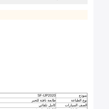
نموذج
SF-IJP2020
نوع الطباعة
طابعة نافثة للحبر
الصف السيارات
كامل تلقائي