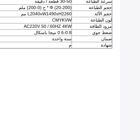
سرعة الطباعة
30-50 قطعة / دقيقة
حجم الطباعة
Φ (20-200) * ح (0-200) ملم
حجم الآلة
L2040xW1490xH2260 مم
لون الطباعة
CMYKVW
مزود الطاقة
AC220V 50 / 60HZ 4KW
ضغط جوي
0.6-0.8 ميجا باسكال
ضمان
سنة واحدة
شهادة
م